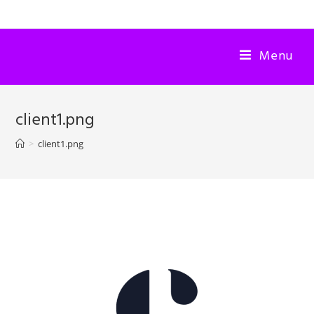
Menu
client1.png
>
client1.png